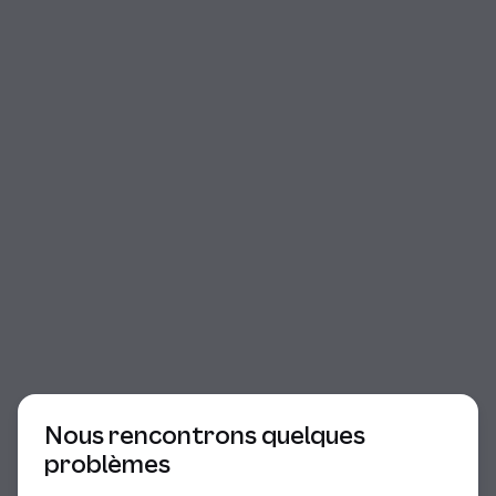
Début du dialogue
Nous rencontrons quelques
problèmes